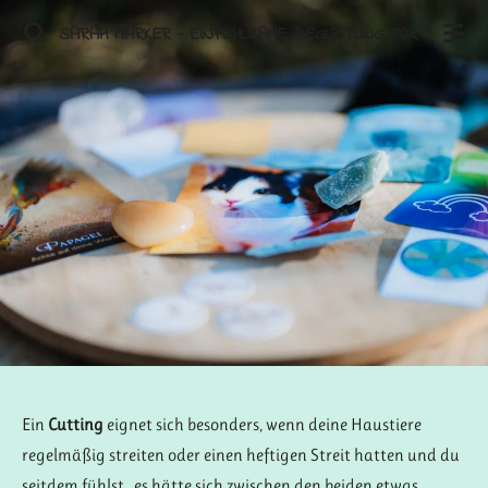
Zum
SARAH MÄRKER - EINFÜHLSAME BEGLEITUNG FÜR TIERE
Hauptinhalt
springen
Ein
Cutting
eignet sich besonders, wenn deine Haustiere
regelmäßig streiten oder einen heftigen Streit hatten und du
seitdem fühlst, es hätte sich zwischen den beiden etwas